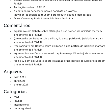
FSMJD
Anotações sobre o FSMJD
A confluência necessária para o combate ao lawfare
Movimentos sociais se reúnem para discutir justiça e democracia
Aviso: Convocação de Assembleia Geral Ordinária
Comentários
equidia live
em
Debate sobre elitização e uso político do judiciário marcam
lançamento do I FSMJD
ζουκα ραδιο
em
Debate sobre elitização e uso político do judiciário marcam
lançamento do I FSMJD
free racing tv
em
Debate sobre elitização e uso político do judiciário marcam
lançamento do I FSMJD
sky news live
em
Debate sobre elitização e uso político do judiciário marcam
lançamento do I FSMJD
racing tv com
em
Debate sobre elitização e uso político do judiciário marcam
lançamento do I FSMJD
Arquivos
maio 2021
abril 2021
janeiro 2021
Categorias
FSM
FSMJD
Internacional
Uncategorized